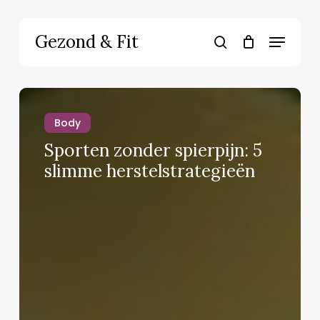
Skip
to
Menu
Gezond & Fit
main
search
content
Sporten
zonder
Body
spierpijn:
Sporten zonder spierpijn: 5
5
slimme
slimme herstelstrategieën
herstelstrategieën