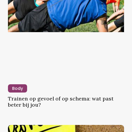
?
ierspanning
ess:
Trainen
op
Body
rken
gevoel
Trainen op gevoel of op schema: wat past
of
beter bij jou?
op
schema:
nalen
wat
past