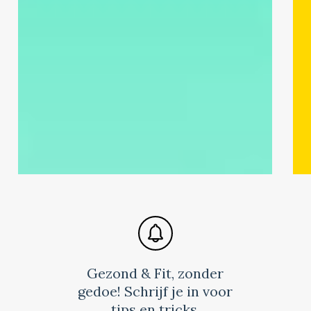
én
bet
optimistischer
te
ma
Gezond & Fit, zonder
gedoe! Schrijf je in voor
tips en tricks.