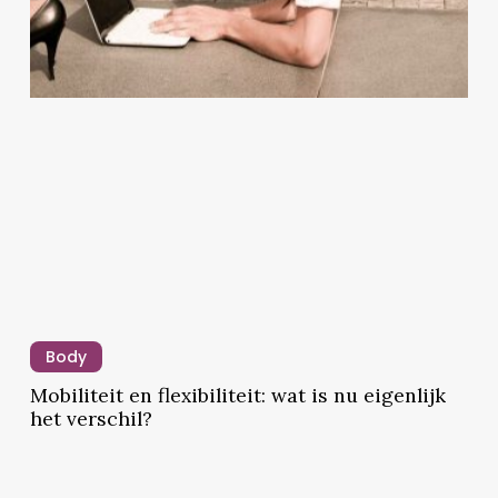
signalen
Mobiliteit
en
Body
flexibiliteit:
Mobiliteit en flexibiliteit: wat is nu eigenlijk
wat
het verschil?
is
nu
eigenlijk