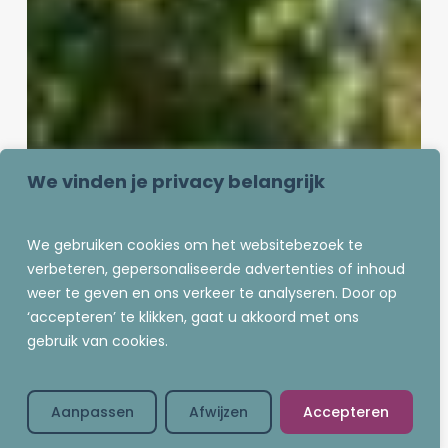
gevoel
of
op
schema:
wat
past
beter
bij
We vinden je privacy belangrijk
jou?
We gebruiken cookies om het websitebezoek te
verbeteren, gepersonaliseerde advertenties of inhoud
weer te geven en ons verkeer te analyseren. Door op
‘accepteren’ te klikken, gaat u akkoord met ons
gebruik van cookies.
Aanpassen
Afwijzen
Accepteren