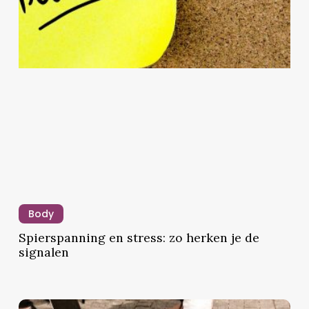
beter
bij
jou?
iliteit
ibiliteit:
t
Spierspanning
en
Body
stress:
Spierspanning en stress: zo herken je de
enlijk
zo
signalen
herken
t
je
schil?
de