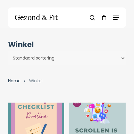
Skip
to
Menu
Gezond & Fit
main
search
content
Winkel
Home
Winkel