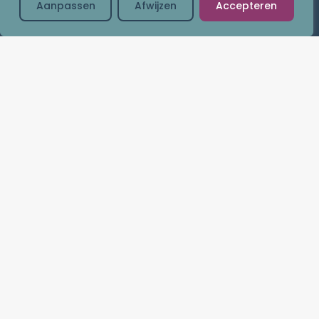
Zin in inspiratie voor een
Aanpassen
Afwijzen
Accepteren
fitte, blije jij?
Schrijf je nu in!
Categorieën
Lifestyle
Mind
Body
Online trainingen
Midday Move