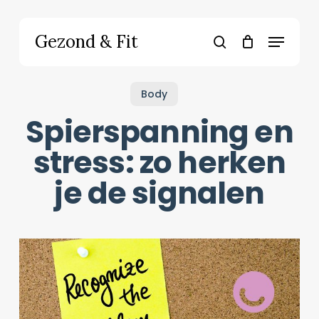
Skip
to
Menu
Gezond & Fit
main
search
content
Body
Spierspanning en
stress: zo herken
je de signalen