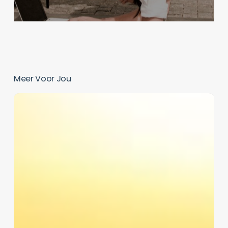
Meer Voor Jou
Manifesteren:
Hoe
pak
je
het
aan?